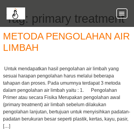
Tag:
primary treatment
About Us
Our Ser
Contact Us
METODA PENGOLAHAN AIR
LIMBAH
Untuk mendapatkan hasil pengolahan air limbah yang
sesuai harapan pengolahan harus melalui beberapa
tahapan dan proses. Pada umumnya terdapat 3 metoda
dalam pengolahan air limbah yaitu : 1. Pengolahan
Primer atau secara Fisika Merupakan pengolahan awal
(primary treatment) air limbah sebelum dilakukan
pengolahan lanjutan, bertujuan untuk menyisihkan padatan-
padatan berukuran besar seperti plastik, kertas, kayu, pasir,
[…]