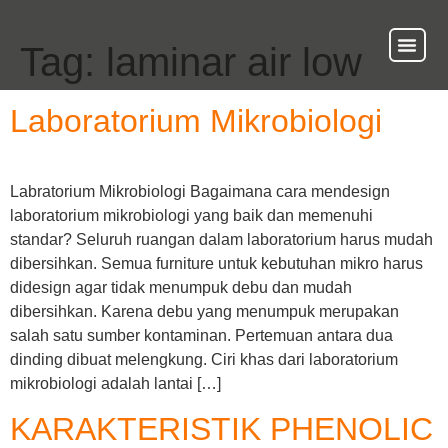
Tag:
laminar air low
About Us
Our Ser
Contact Us
Laboratorium Mikrobiologi
Labratorium Mikrobiologi Bagaimana cara mendesign
laboratorium mikrobiologi yang baik dan memenuhi
standar? Seluruh ruangan dalam laboratorium harus mudah
dibersihkan. Semua furniture untuk kebutuhan mikro harus
didesign agar tidak menumpuk debu dan mudah
dibersihkan. Karena debu yang menumpuk merupakan
salah satu sumber kontaminan. Pertemuan antara dua
dinding dibuat melengkung. Ciri khas dari laboratorium
mikrobiologi adalah lantai […]
KARAKTERISTIK PHENOLIC