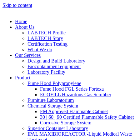
Skip to content
Home
About Us
LABTECH Profile
LABTECH Story
Certification Testing
What We do
Our Services
Design and Build Laboratory
Biocontainment equipment
Laboratory Facility
Product
Fume Hood Polypropylene
Fume Hood FGL Series Fortexa
ECOFILL Hazardous Gas Scrubber
Furniture Laboratorium
Chemical Storage System
FM Approved Flammable Cabinet
30 | 60 | 90 Certified Flammable Safety Cabinet
Corrosive Storage System
Superior Container Laboratory
IPAL MAXIBIOREACTOR -Liquid Medical Waste
Treatment