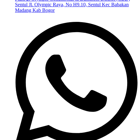
Sentul Jl. Olympic Raya, No H9.10, Sentul Kec Babakan
Madang Kab Bogor