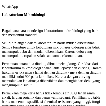
WhatsApp
Labratorium Mikrobiologi
Bagaimana cara mendesign laboratorium mikrobiologi yang baik
dan memenuhi standar?
Seluruh ruangan dalam laboratorium harus mudah dibersihkan.
Semua furniture untuk kebutuhan mikro harus didesign agar tidak
menumpuk debu dan mudah dibersihkan. Karena debu yang
menumpuk merupakan salah satu sumber kontaminan.
Pertemuan antara dua dinding dibuat melengkung. Ciri khas dari
laboratorium mikrobiologi adalah lantai epoxy dan curving. Haram
hukumnya jika antara lantai dengan dinding / meja dengan dinding
memiliki sudut 90° pada lab mikro. Karena dengan curving
memudahkan lantai/meja dibersihkan dan menghindari debu yang
mengumpul disudut.
Permukaan meja kerja harus tidak tembus air. Juga tahan asam,
alkali, larutan organik dan panas yang sedang. Pemilihan top table
harus memenuhi spesifikasi chemical resistance yang tinggi, fungi
resistance yang tinggi dan water adsorption yang rendah.