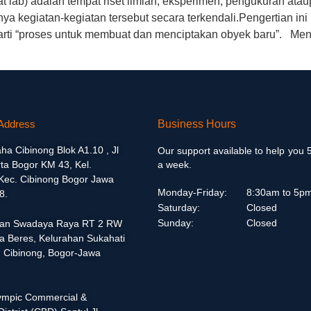
t lab) adalah tempat riset ilmiah, eksperimen, pengukuran atau
a kegiatan-kegiatan tersebut secara terkendali.Pengertian in
ki arti “proses untuk membuat dan menciptakan obyek baru”. Me
Address
Business Hours
aha Cibinong Blok A1.10 , Jl
Our support available to help you 
ta Bogor KM 43, Kel.
a week.
 Kec. Cibinong Bogor Jawa
Monday-Friday:
8:30am to 5p
8.
Saturday:
Closed
Sunday:
Closed
alan Swadaya Raya RT 2 RW
a Beres, Kelurahan Sukahati
 Cibinong, Bogor-Jawa
lympic Commercial &