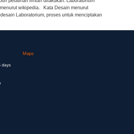
pun pelatihan ilmiah dilakukan. Laboratorium
i menurut wikipedia. Kata Desain menurut
ndesain Laboratorium, proses untuk menciptakan
Maps
5 days
m