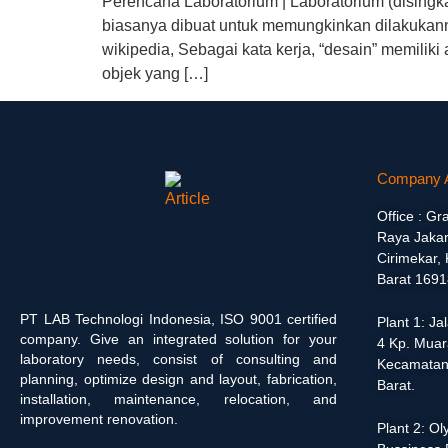
Perencana Laboratorium | Laboratorium (disingka
biasanya dibuat untuk memungkinkan dilakukanny
wikipedia, Sebagai kata kerja, “desain” memili
objek yang […]
Company 
Office : Gr
Raya Jakar
Cirimekar,
Barat 1691
PT LAB Technologi Indonesia, ISO 9001 certified
Plant 1: J
company. Give an integrated solution for your
4 Kp. Muar
laboratory needs, consist of consulting and
Kecamatan
planning, optimize design and layout, fabrication,
Barat.
installation, maintenance, relocation, and
improvement renovation.
Plant 2: O