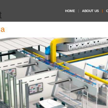
HOME
ABOUT US
O
t
ia