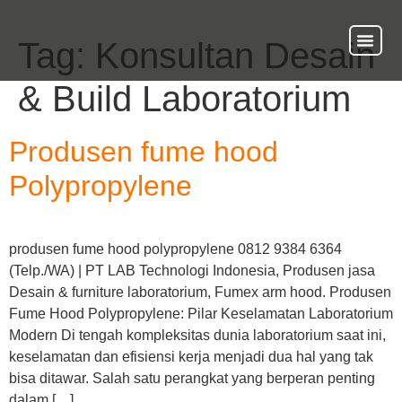
Tag:
Konsultan Desain
About Us
Our Ser
Contact Us
& Build Laboratorium
Produsen fume hood
Polypropylene
produsen fume hood polypropylene 0812 9384 6364
(Telp./WA) | PT LAB Technologi Indonesia, Produsen jasa
Desain & furniture laboratorium, Fumex arm hood. Produsen
Fume Hood Polypropylene: Pilar Keselamatan Laboratorium
Modern Di tengah kompleksitas dunia laboratorium saat ini,
keselamatan dan efisiensi kerja menjadi dua hal yang tak
bisa ditawar. Salah satu perangkat yang berperan penting
dalam […]