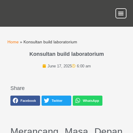
About Us
Our Ser
Contact Us
Home
»
Konsultan build laboratorium
Konsultan build laboratorium
June 17, 2025
6:00 am
Share
Facebook
Twitter
WhatsApp
Merancang Masa Depan