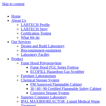
Skip to content
Home
About Us
LABTECH Profile
LABTECH Story
Certification Testing
What We do
Our Services
Design and Build Laboratory
Biocontainment equipment
Laboratory Facility
Product
Fume Hood Polypropylene
Fume Hood FGL Series Fortexa
ECOFILL Hazardous Gas Scrubber
Furniture Laboratorium
Chemical Storage System
FM Approved Flammable Cabinet
30 | 60 | 90 Certified Flammable Safety Cabinet
Corrosive Storage System
Superior Container Laboratory
IPAL MAXIBIOREACTOR -Liquid Medical Waste
Treatment