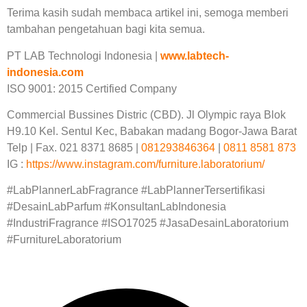
Terima kasih sudah membaca artikel ini, semoga memberi
tambahan pengetahuan bagi kita semua.
PT LAB Technologi Indonesia |
www.labtech-
indonesia.com
ISO 9001: 2015 Certified Company
Commercial Bussines Distric (CBD). Jl Olympic raya Blok
H9.10 Kel. Sentul Kec, Babakan madang Bogor-Jawa Barat
Telp | Fax. 021 8371 8685 |
081293846364
|
0811 8581 873
IG :
https://www.instagram.com/furniture.laboratorium/
#LabPlannerLabFragrance #LabPlannerTersertifikasi
#DesainLabParfum #KonsultanLabIndonesia
#IndustriFragrance #ISO17025 #JasaDesainLaboratorium
#FurnitureLaboratorium