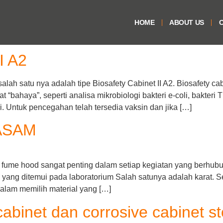
HOME
ABOUT US
O
I A2
salah satu nya adalah tipe Biosafety Cabinet II A2. Biosafety cab
at “bahaya”, seperti analisa mikrobiologi bakteri e-coli, bakter
i. Untuk pencegahan telah tersedia vaksin dan jika […]
ASAM
 hood sangat penting dalam setiap kegiatan yang berhubung
yang ditemui pada laboratorium Salah satunya adalah karat. Sela
 dalam memilih material yang […]
binet dan corrosive cabinet s