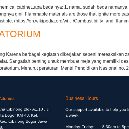
hemical cabinet,,apa beda nya: 1. nama, sudah beda namanya,
langnya gini, Flammable materials are those that ignite more eas
ustible. (https://en.wikipedia.org/wi…/Combustibility_and_flamma
RATORIUM
ing Karena berbagai kegiatan dikerjakan seperti mereaksikan z
alat. Sangatlah penting untuk membuat meja yang memiliki des
oratorium. Menurut peraturan Mentri Pendidikan Nasional no.
Address
Business Hours
aha Cibinong Blok A1.10 , Jl
Our support available to help you 
ta Bogor KM 43, Kel.
a week.
 Kec. Cibinong Bogor Jawa
Monday-Friday:
8:30am to 5p
8.