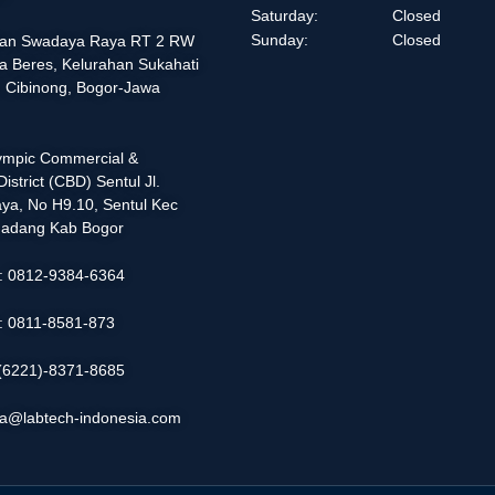
Saturday:
Closed
Sunday:
Closed
alan Swadaya Raya RT 2 RW
a Beres, Kelurahan Sukahati
 Cibinong, Bogor-Jawa
lympic Commercial &
istrict (CBD) Sentul Jl.
ya, No H9.10, Sentul Kec
adang Kab Bogor
 : 0812-9384-6364
 : 0811-8581-873
: (6221)-8371-8685
ia@labtech-indonesia.com