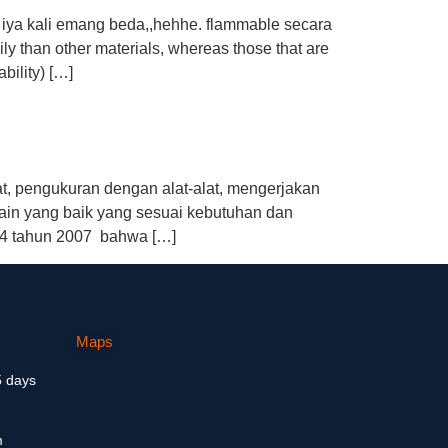
 iya kali emang beda,,hehhe. flammable secara
ily than other materials, whereas those that are
bility) […]
at, pengukuran dengan alat-alat, mengerjakan
ain yang baik yang sesuai kebutuhan dan
 24 tahun 2007 bahwa […]
Maps
5 days
m