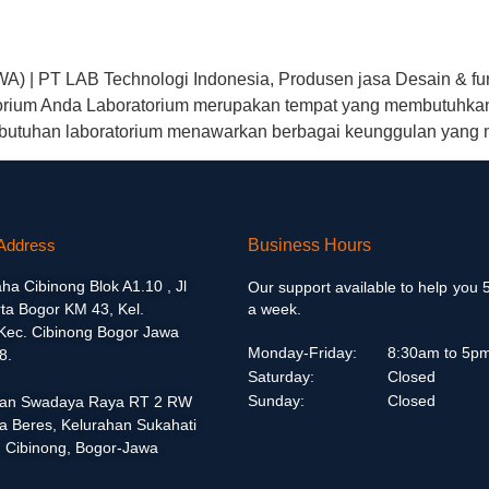
A) | PT LAB Technologi Indonesia, Produsen jasa Desain & fu
torium Anda Laboratorium merupakan tempat yang membutuhkan
ebutuhan laboratorium menawarkan berbagai keunggulan yang 
Address
Business Hours
aha Cibinong Blok A1.10 , Jl
Our support available to help you 
ta Bogor KM 43, Kel.
a week.
 Kec. Cibinong Bogor Jawa
Monday-Friday:
8:30am to 5p
8.
Saturday:
Closed
Sunday:
Closed
alan Swadaya Raya RT 2 RW
a Beres, Kelurahan Sukahati
 Cibinong, Bogor-Jawa