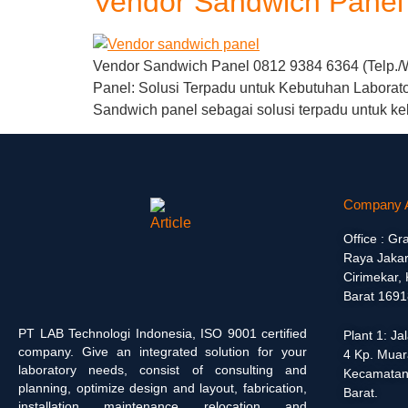
Vendor Sandwich Panel
Vendor Sandwich Panel 0812 9384 6364 (Telp./W
Panel: Solusi Terpadu untuk Kebutuhan Labora
Sandwich panel sebagai solusi terpadu untuk k
Company 
Office : Gr
Raya Jakar
Cirimekar,
Barat 1691
PT LAB Technologi Indonesia, ISO 9001 certified
Plant 1: J
company. Give an integrated solution for your
4 Kp. Muar
laboratory needs, consist of consulting and
Kecamatan
planning, optimize design and layout, fabrication,
Barat.
installation, maintenance, relocation, and