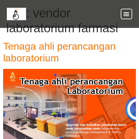
Tag:
vendor
laboratorium farmasi
Tenaga ahli perancangan
laboratorium