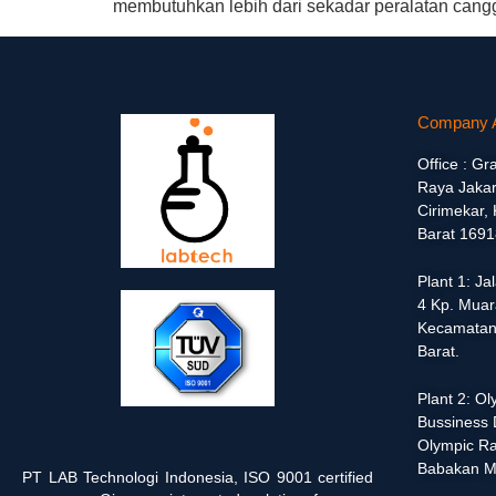
membutuhkan lebih dari sekadar peralatan cangg
Company 
Office : Gr
Raya Jakar
Cirimekar,
Barat 1691
Plant 1: J
4 Kp. Muar
Kecamatan
Barat.
Plant 2: O
Bussiness D
Olympic Ra
Babakan M
PT LAB Technologi Indonesia, ISO 9001 certified