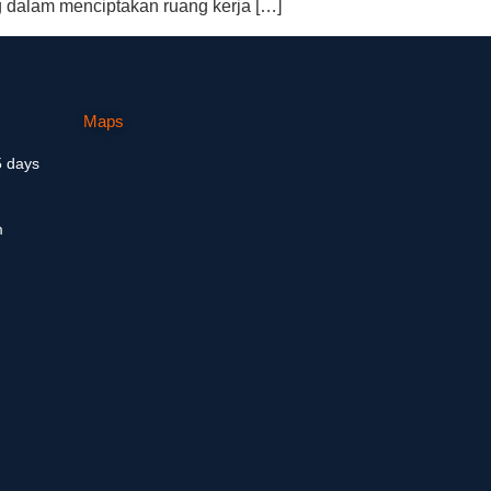
g dalam menciptakan ruang kerja […]
Maps
5 days
m