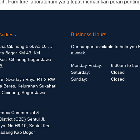
ih. Furniture laboratorium yang tepat memainkan peran pentin
Address
Business Hours
aha Cibinong Blok A1.10 , Jl
Our support available to help you 
ta Bogor KM 43, Kel.
a week.
 Kec. Cibinong Bogor Jawa
Monday-Friday:
8:30am to 5p
8.
Saturday:
Closed
Sunday:
Closed
alan Swadaya Raya RT 2 RW
a Beres, Kelurahan Sukahati
 Cibinong, Bogor-Jawa
lympic Commercial &
istrict (CBD) Sentul Jl.
ya, No H9.10, Sentul Kec
adang Kab Bogor