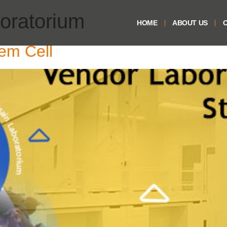
boratorium
HOME
ABOUT US
O
em Cell