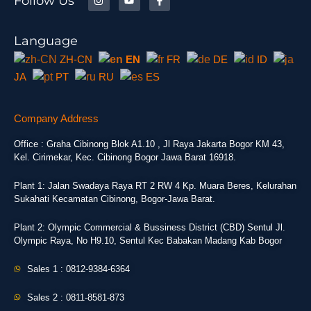
Follow Us
Language
ZH-CN
EN
FR
DE
ID
JA
PT
RU
ES
Company Address
Office : Graha Cibinong Blok A1.10 , Jl Raya Jakarta Bogor KM 43,
Kel. Cirimekar, Kec. Cibinong Bogor Jawa Barat 16918.
Plant 1: Jalan Swadaya Raya RT 2 RW 4 Kp. Muara Beres, Kelurahan
Sukahati Kecamatan Cibinong, Bogor-Jawa Barat.
Plant 2: Olympic Commercial & Bussiness District (CBD) Sentul Jl.
Olympic Raya, No H9.10, Sentul Kec Babakan Madang Kab Bogor
Sales 1 : 0812-9384-6364
Sales 2 : 0811-8581-873