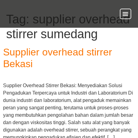
Tag:
supplier overhead
About Us
Our Ser
Contact Us
stirrer sumedang
Supplier overhead stirrer
Bekasi
Supplier Overhead Stirrer Bekasi: Menyediakan Solusi
Pengadukan Terpercaya untuk Industri dan Laboratorium Di
dunia industri dan laboratorium, alat pengaduk memainkan
peran yang sangat penting, terutama untuk proses-proses
yang membutuhkan pengolahan bahan dalam jumlah besar
dan dengan viskositas tinggi. Salah satu alat yang banyak
digunakan adalah overhead stirrer, sebuah perangkat yang
memungkinkan pengadukan efisien dan efektif. […]