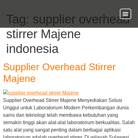
Tag:
supplier overhead
About Us
Our Ser
Contact Us
stirrer Majene
indonesia
Supplier Overhead Stirrer
Majene
Supplier Overhead Stirrer Majene Menyediakan Solusi
Unggul untuk Laboratorium Modern Perkembangan dunia
sains dan teknologi telah membawa kebutuhan yang
semakin tinggi akan alat-alat laboratorium berkualitas. Salah
satu alat yang sangat penting dalam berbagai aplikasi
laboratorium adalah overhead stirrer. Di wilayah Sulawesi,