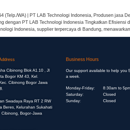
64 (Telp./WA) | PT LAB Technologi Indonesia, Produsen jasa De
g dengan PT LAB Technologi Indonesia Tingkatkan Efisiensi d
nologi Indonesia, supplier terpercaya di Bandung, menawarkan
Address
Business Hours
aha Cibinong Blok A1.10 , Jl
Our support available to help you 
ta Bogor KM 43, Kel.
a week.
 Kec. Cibinong Bogor Jawa
Monday-Friday:
8:30am to 5p
8.
Saturday:
Closed
Sunday:
Closed
alan Swadaya Raya RT 2 RW
a Beres, Kelurahan Sukahati
 Cibinong, Bogor-Jawa