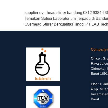
supplier overhead stirrer bandung 0812 9384 63
Temukan Solusi Laboratorium Terpadu di Bandun
Overhead Stirrer Berkualitas Tinggi PT LAB Tech
Company 
Office : Gr
Raya Jakar
Cirimekar,
Barat 1691
Plant 1: J
4 Kp. Muar
Kecamatan
Barat.