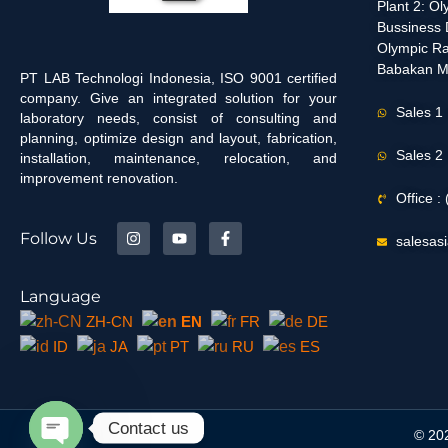
Plant 2: O
Bussiness D
Olympic Ra
Babakan M
PT LAB Technologi Indonesia, ISO 9001 certified
company. Give an integrated solution for your
Sales 1
laboratory needs, consist of consulting and
planning, optimize design and layout, fabrication,
Sales 2
installation, maintenance, relocation, and
improvement renovation.
Office 
Follow Us
salesas
Language
ZH-CN
EN
FR
DE
ID
JA
PT
RU
ES
Contact us
© 202