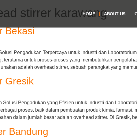
ead stirrer karawang
HOME
ABOUT US
O
r Bekasi
olusi Pengadukan Terpercaya untuk Industri dan Laboratorium D
, terutama untuk proses-proses yang membutuhkan pengolaha
digunakan adalah overhead stirrer, sebuah perangkat yang memu
r Gresik
n Solusi Pengadukan yang Efisien untuk Industri dan Laboratori
bagai proses, baik dalam pembuatan produk kimia, farmasi, m
han dalam jumlah besar adalah overhead stirrer. Di Gresik, b
rer Bandung