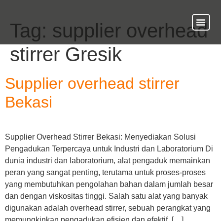
Tag:
supplier overhead
About Us
Our Ser
Contact Us
stirrer Gresik
Supplier overhead stirrer
Bekasi
Supplier Overhead Stirrer Bekasi: Menyediakan Solusi
Pengadukan Terpercaya untuk Industri dan Laboratorium Di
dunia industri dan laboratorium, alat pengaduk memainkan
peran yang sangat penting, terutama untuk proses-proses
yang membutuhkan pengolahan bahan dalam jumlah besar
dan dengan viskositas tinggi. Salah satu alat yang banyak
digunakan adalah overhead stirrer, sebuah perangkat yang
memungkinkan pengadukan efisien dan efektif. […]