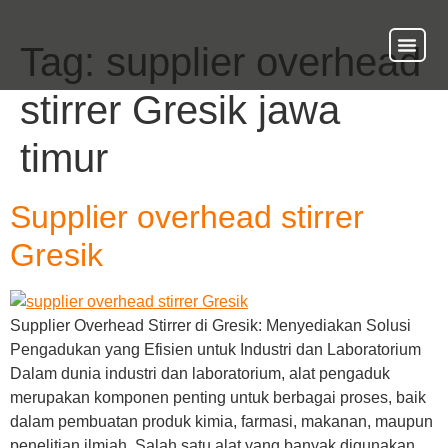
Tag:
supplier overhead
About Us
Our Ser
Contact Us
stirrer Gresik jawa
timur
Supplier overhead stirrer
Gresik
Supplier Overhead Stirrer di Gresik: Menyediakan Solusi
Pengadukan yang Efisien untuk Industri dan Laboratorium
Dalam dunia industri dan laboratorium, alat pengaduk
merupakan komponen penting untuk berbagai proses, baik
dalam pembuatan produk kimia, farmasi, makanan, maupun
penelitian ilmiah. Salah satu alat yang banyak digunakan