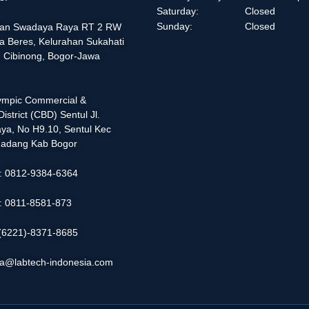
Saturday:
Closed
Sunday:
Closed
alan Swadaya Raya RT 2 RW
a Beres, Kelurahan Sukahati
 Cibinong, Bogor-Jawa
lympic Commercial &
istrict (CBD) Sentul Jl.
ya, No H9.10, Sentul Kec
adang Kab Bogor
 : 0812-9384-6364
 : 0811-8581-873
: (6221)-8371-8685
ia@labtech-indonesia.com