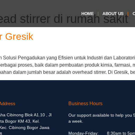
HOME
ABOUT US
O
ad stirrer di rumah sakit
r Gresik
n Solusi Pengadukan yang Efisien untuk Industri dan Laboratori
bagai proses, baik dalam pembuatan produk kimia, farmasi, m
han dalam jumlah besar adalah overhead stirrer. Di Gresik, b
Address
Business Hours
aha Cibinong Blok A1.10 , Jl
Our support available to help you 
ta Bogor KM 43, Kel.
a week.
 Kec. Cibinong Bogor Jawa
Monday-Friday:
8:30am to 5p
8.