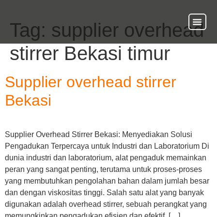
Tag:
supplier overhead
About Us
Our Ser
Contact Us
stirrer Bekasi timur
Supplier overhead stirrer
Bekasi
Supplier Overhead Stirrer Bekasi: Menyediakan Solusi
Pengadukan Terpercaya untuk Industri dan Laboratorium Di
dunia industri dan laboratorium, alat pengaduk memainkan
peran yang sangat penting, terutama untuk proses-proses
yang membutuhkan pengolahan bahan dalam jumlah besar
dan dengan viskositas tinggi. Salah satu alat yang banyak
digunakan adalah overhead stirrer, sebuah perangkat yang
memungkinkan pengadukan efisien dan efektif. […]