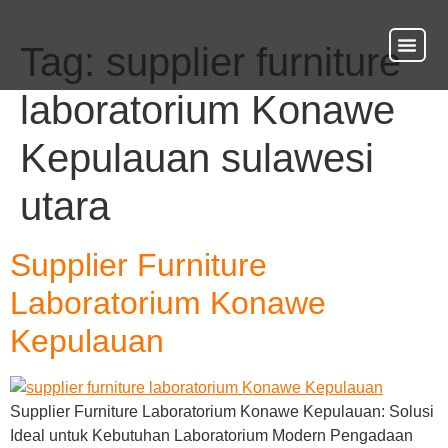
Tag:
supplier furniture
About Us
Our Ser
Contact Us
laboratorium Konawe
Kepulauan sulawesi
utara
Supplier Furniture
Laboratorium Konawe
Kepulauan
Supplier Furniture Laboratorium Konawe Kepulauan: Solusi
Ideal untuk Kebutuhan Laboratorium Modern Pengadaan