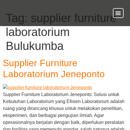
Tag:
supplier furniture
About Us
Our Ser
Contact Us
laboratorium
Bulukumba
Supplier Furniture
Laboratorium Jeneponto
Supplier Furniture Laboratorium Jeneponto: Solusi untuk
Kebutuhan Laboratorium yang Efisien Laboratorium adalah
ruang yang dirancang khusus untuk melakukan penelitian,
eksperimen, dan berbagai pengujian ilmiah. Agar
operasionalnya berjalan dengan baik, diperlukan peralatan
dan fasilitas yang memenuhi standar, salah satunya adalah