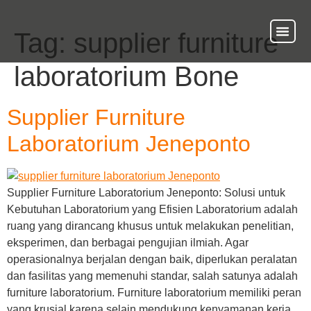
Tag:
supplier furniture
About Us
Our Ser
Contact Us
laboratorium Bone
Supplier Furniture
Laboratorium Jeneponto
Supplier Furniture Laboratorium Jeneponto: Solusi untuk
Kebutuhan Laboratorium yang Efisien Laboratorium adalah
ruang yang dirancang khusus untuk melakukan penelitian,
eksperimen, dan berbagai pengujian ilmiah. Agar
operasionalnya berjalan dengan baik, diperlukan peralatan
dan fasilitas yang memenuhi standar, salah satunya adalah
furniture laboratorium. Furniture laboratorium memiliki peran
yang krusial karena selain mendukung kenyamanan kerja,