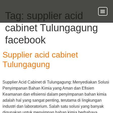
Tag:
supplier acid
About Us
Our Ser
Contact Us
cabinet Tulungagung
facebook
Supplier acid cabinet
Tulungagung
Supplier Acid Cabinet di Tulungagung: Menyediakan Solusi
Penyimpanan Bahan Kimia yang Aman dan Efisien
Keamanan dan efisiensi dalam penyimpanan bahan kimia
adalah hal yang sangat penting, terutama di lingkungan
industri dan laboratorium. Salah satu solusi yang banyak
digunakan untuk menyimpan bahan kimia berbahaya,