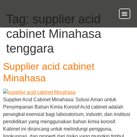
Tag:
supplier acid
About Us
Our Ser
Contact Us
cabinet Minahasa
tenggara
Supplier acid cabinet
Minahasa
Supplier Acid Cabinet Minahasa: Solusi Aman untuk
Penyimpanan Bahan Kimia Korosif Acid cabinet adalah
perangkat esensial bagi laboratorium, industri, dan institusi
pendidikan yang menggunakan bahan kimia korosif.
Kabinet ini dirancang untuk melindungi pengguna,
lingkungan, dan properti dari risiko yang mungkin timbul