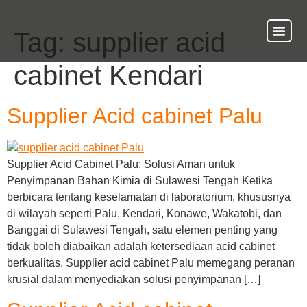
Tag:
supplier acid
About Us
Our Ser
Contact Us
cabinet Kendari
Supplier Acid cabinet Palu
Supplier Acid Cabinet Palu: Solusi Aman untuk
Penyimpanan Bahan Kimia di Sulawesi Tengah Ketika
berbicara tentang keselamatan di laboratorium, khususnya
di wilayah seperti Palu, Kendari, Konawe, Wakatobi, dan
Banggai di Sulawesi Tengah, satu elemen penting yang
tidak boleh diabaikan adalah ketersediaan acid cabinet
berkualitas. Supplier acid cabinet Palu memegang peranan
krusial dalam menyediakan solusi penyimpanan […]