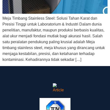
Meja Timbang Stainless Steel: Solusi Tahan Karat dan
Presisi Tinggi untuk Laboratorium & Industri Dalam dunia
penelitian, manufaktur, maupun produksi berbasis kualitas,
alat ukur menjadi fondasi mutlak bagi akurasi hasil. Salah
satu peralatan pendukung paling krusial adalah Meja
timbang stainless steel, meja khusus yang dirancang untuk
menjaga kestabilan, presisi, dan ketahanan terhadap
kontaminasi. Kehadirannya tidak sekadar […]