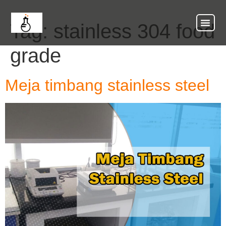
Tag:
stainless 304 food
About Us
Our Ser
Contact Us
grade
Meja timbang stainless steel