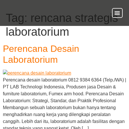
Tag:
rencana strategis
About Us
Our Ser
Contact Us
laboratorium
Perencana Desain
Laboratorium
Perencana desain laboratorium 0812 9384 6364 (Telp./WA) |
PT LAB Technologi Indonesia, Produsen jasa Desain &
furniture laboratorium, Fumex arm hood. Perencana Desain
Laboratorium: Strategi, Standar, dan Praktik Profesional
Membangun sebuah laboratorium bukan hanya tentang
menghadirkan ruang kerja yang dilengkapi peralatan
canggih. Lebih dari itu, laboratorium adalah fasilitas dengan
standar teknis yang sangat ketat. Oleh […]