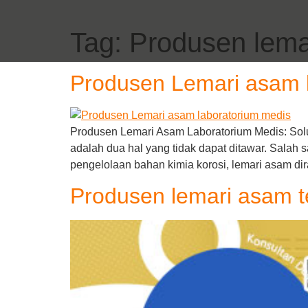
Tag:
Produsen lema
Produsen Lemari asam 
Produsen Lemari Asam Laboratorium Medis: Solu
adalah dua hal yang tidak dapat ditawar. Sala
pengelolaan bahan kimia korosi, lemari asam d
Produsen lemari asam t