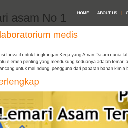
HOME
ABOUT US
O
ri asam No 1
laboratorium medis
si Inovatif untuk Lingkungan Kerja yang Aman Dalam dunia lab
h satu elemen penting yang mendukung keduanya adalah lemar
irancang untuk melindungi pengguna dari paparan bahan kimia 
erlengkap