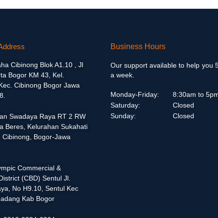
Address
Business Hours
aha Cibinong Blok A1.10 , Jl
Our support available to help you 
ta Bogor KM 43, Kel.
a week.
 Kec. Cibinong Bogor Jawa
Monday-Friday:
8:30am to 5p
8.
Saturday:
Closed
Sunday:
Closed
alan Swadaya Raya RT 2 RW
a Beres, Kelurahan Sukahati
 Cibinong, Bogor-Jawa
lympic Commercial &
istrict (CBD) Sentul Jl.
ya, No H9.10, Sentul Kec
adang Kab Bogor