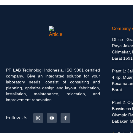
Company 
Office : Gr
Raya Jakar
Cirimekar,
Barat 1691
PT LAB Technologi Indonesia, ISO 9001 certified
Plant 1: J
company. Give an integrated solution for your
4 Kp. Muar
laboratory needs, consist of consulting and
Kecamatan
planning, optimize design and layout, fabrication,
Barat.
installation, maintenance, relocation, and
improvement renovation.
Plant 2: O
Bussiness D
Olympic Ra
Follow Us
Babakan M