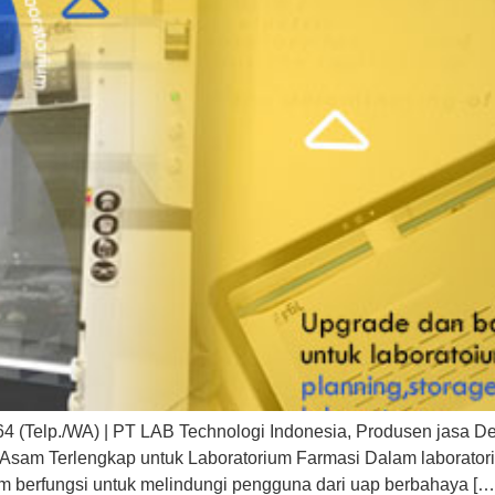
 (Telp./WA) | PT LAB Technologi Indonesia, Produsen jasa Des
Asam Terlengkap untuk Laboratorium Farmasi Dalam laboratori
am berfungsi untuk melindungi pengguna dari uap berbahaya […