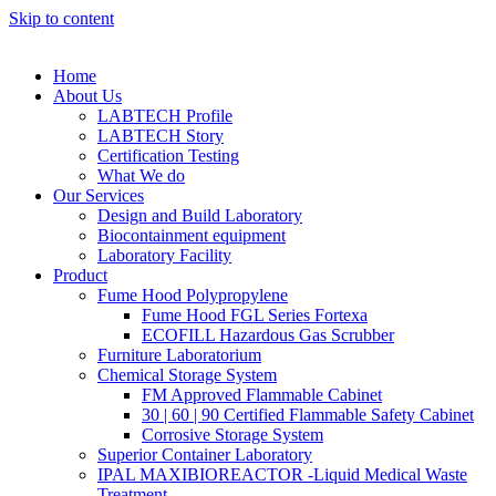
Skip to content
Home
About Us
LABTECH Profile
LABTECH Story
Certification Testing
What We do
Our Services
Design and Build Laboratory
Biocontainment equipment
Laboratory Facility
Product
Fume Hood Polypropylene
Fume Hood FGL Series Fortexa
ECOFILL Hazardous Gas Scrubber
Furniture Laboratorium
Chemical Storage System
FM Approved Flammable Cabinet
30 | 60 | 90 Certified Flammable Safety Cabinet
Corrosive Storage System
Superior Container Laboratory
IPAL MAXIBIOREACTOR -Liquid Medical Waste
Treatment