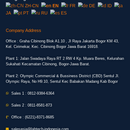
ZH-CN
EN
FR
DE
ID
JA
PT
RU
ES
Company Address
Office : Graha Cibinong Blok A1.10 , Jl Raya Jakarta Bogor KM 43,
Kel. Cirimekar, Kec. Cibinong Bogor Jawa Barat 16918.
Plant 1: Jalan Swadaya Raya RT 2 RW 4 Kp. Muara Beres, Kelurahan
Sukahati Kecamatan Cibinong, Bogor-Jawa Barat.
Plant 2: Olympic Commercial & Bussiness District (CBD) Sentul Jl.
Olympic Raya, No H9.10, Sentul Kec Babakan Madang Kab Bogor
Sales 1 : 0812-9384-6364
Sales 2 : 0811-8581-873
Office : (6221)-8371-8685
salesasia@labtech-indonesia.com