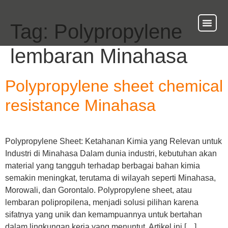
Tag:
Polypropylene
About Us
Our Ser
Contact Us
lembaran Minahasa
Polypropylene sheet chemical
resistance Minahasa
Polypropylene Sheet: Ketahanan Kimia yang Relevan untuk
Industri di Minahasa Dalam dunia industri, kebutuhan akan
material yang tangguh terhadap berbagai bahan kimia
semakin meningkat, terutama di wilayah seperti Minahasa,
Morowali, dan Gorontalo. Polypropylene sheet, atau
lembaran polipropilena, menjadi solusi pilihan karena
sifatnya yang unik dan kemampuannya untuk bertahan
dalam lingkungan kerja yang menuntut. Artikel ini […]