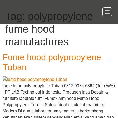
Tag:
polypropylene
About Us
Our Ser
Contact Us
fume hood
manufactures
Fume hood polypropylene
Tuban
fume hood polypropylene Tuban 0812 9384 6364 (Telp./WA)
| PT LAB Technologi Indonesia, Produsen jasa Desain &
furniture laboratorium, Fumex arm hood Fume Hood
Polypropylene Tuban: Solusi Ideal untuk Laboratorium
Modern Di dunia laboratorium yang terus berkembang,
kebutuhan akan sistem pengendalian emisi yang aman dan