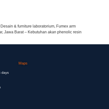
 Desain & furniture laboratorium, Fumex arm
r, Jawa Barat – Kebutuhan akan phenolic resin
Maps
5 days
m