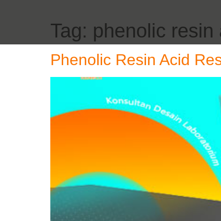
Tag:
phenolic resin
Phenolic Resin Acid Re