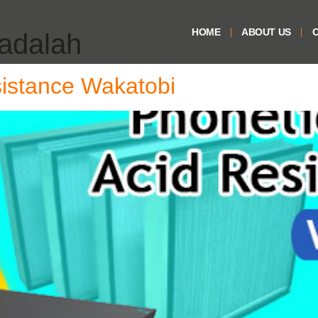
HOME
ABOUT US
O
 adalah
sistance Wakatobi