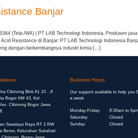
istance Banjar
 6364 (Telp./WA) | PT LAB Technologi Indonesia, Produsen jasa
Acid Resistance di Banjar: PT LAB Technologi Indonesia Banja
iring dengan berkembangnya industri kimia […]
Address
Business Hours
aha Cibinong Blok A1.10 , Jl
Our support available to help you 
ta Bogor KM 43, Kel.
a week.
 Kec. Cibinong Bogor Jawa
Monday-Friday:
8:30am to 5p
8.
Saturday:
Closed
Sunday:
Closed
alan Swadaya Raya RT 2 RW
a Beres, Kelurahan Sukahati
 Cibinong, Bogor-Jawa