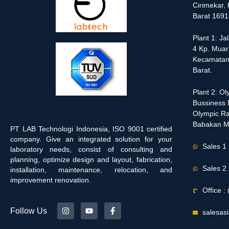
Cirimekar,
Barat 1691
Plant 1: J
4 Kp. Muar
Kecamatan
Barat.
Plant 2: O
Bussiness D
Olympic Ra
Babakan M
PT LAB Technologi Indonesia, ISO 9001 certified
company. Give an integrated solution for your
Sales 1
laboratory needs, consist of consulting and
planning, optimize design and layout, fabrication,
Sales 2
installation, maintenance, relocation, and
improvement renovation.
Office 
Follow Us
salesas