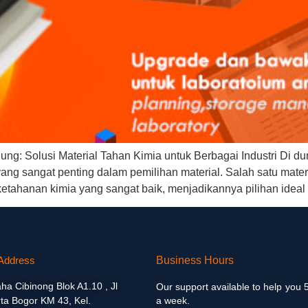
g: Solusi Material Tahan Kimia untuk Berbagai Industri Di dun
yang sangat penting dalam pemilihan material. Salah satu mate
ketahanan kimia yang sangat baik, menjadikannya pilihan ideal
Address
Business Hours
aha Cibinong Blok A1.10 , Jl
Our support available to help you 
ta Bogor KM 43, Kel.
a week.