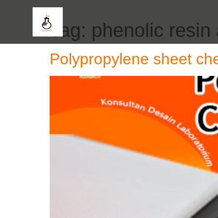
Tag:
phenolic resin
Polypropylene sheet ch