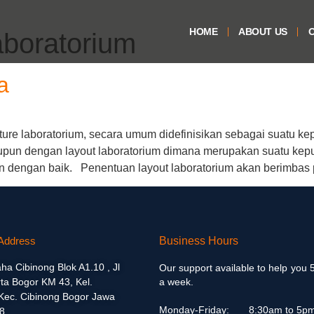
HOME
ABOUT US
O
aboratorium
a
rniture laboratorium, secara umum didefinisikan sebagai suatu 
tupun dengan layout laboratorium dimana merupakan suatu kepu
jalan dengan baik. Penentuan layout laboratorium akan berimba
Address
Business Hours
aha Cibinong Blok A1.10 , Jl
Our support available to help you 
ta Bogor KM 43, Kel.
a week.
 Kec. Cibinong Bogor Jawa
Monday-Friday:
8:30am to 5p
8.