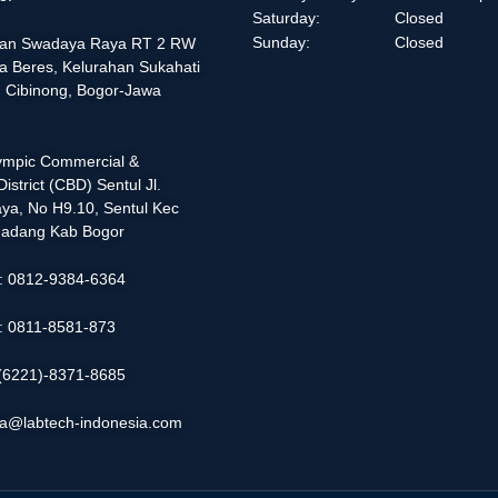
Saturday:
Closed
Sunday:
Closed
alan Swadaya Raya RT 2 RW
a Beres, Kelurahan Sukahati
 Cibinong, Bogor-Jawa
lympic Commercial &
istrict (CBD) Sentul Jl.
ya, No H9.10, Sentul Kec
adang Kab Bogor
 : 0812-9384-6364
 : 0811-8581-873
: (6221)-8371-8685
ia@labtech-indonesia.com