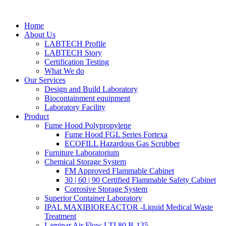
Skip
to
Home
content
About Us
LABTECH Profile
LABTECH Story
Certification Testing
What We do
Our Services
Design and Build Laboratory
Biocontainment equipment
Laboratory Facility
Product
Fume Hood Polypropylene
Fume Hood FGL Series Fortexa
ECOFILL Hazardous Gas Scrubber
Furniture Laboratorium
Chemical Storage System
FM Approved Flammable Cabinet
30 | 60 | 90 Certified Flammable Safety Cabinet
Corrosive Storage System
Superior Container Laboratory
IPAL MAXIBIOREACTOR -Liquid Medical Waste
Treatment
Laminar Air Flow LTI 80 B-135