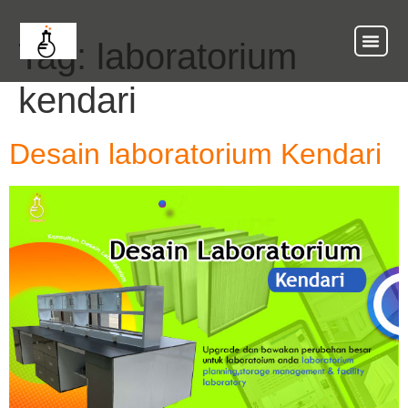
Tag:
laboratorium
About Us
Our Ser
Contact Us
kendari
Desain laboratorium Kendari