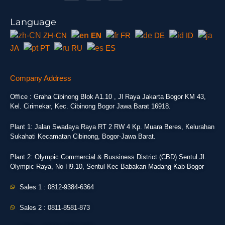
Language
ZH-CN
EN
FR
DE
ID
JA
PT
RU
ES
Company Address
Office : Graha Cibinong Blok A1.10 , Jl Raya Jakarta Bogor KM 43,
Kel. Cirimekar, Kec. Cibinong Bogor Jawa Barat 16918.
Plant 1: Jalan Swadaya Raya RT 2 RW 4 Kp. Muara Beres, Kelurahan
Sukahati Kecamatan Cibinong, Bogor-Jawa Barat.
Plant 2: Olympic Commercial & Bussiness District (CBD) Sentul Jl.
Olympic Raya, No H9.10, Sentul Kec Babakan Madang Kab Bogor
Sales 1 : 0812-9384-6364
Sales 2 : 0811-8581-873