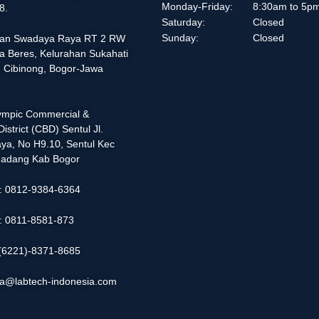
Monday-Friday:
8:30am to 5p
8.
Saturday:
Closed
Sunday:
Closed
alan Swadaya Raya RT 2 RW
a Beres, Kelurahan Sukahati
 Cibinong, Bogor-Jawa
lympic Commercial &
istrict (CBD) Sentul Jl.
ya, No H9.10, Sentul Kec
adang Kab Bogor
 : 0812-9384-6364
 : 0811-8581-873
: (6221)-8371-8685
ia@labtech-indonesia.com