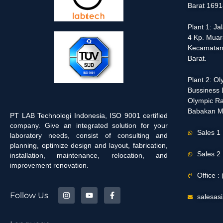
Barat 1691
Plant 1: J
4 Kp. Muar
Kecamatan
Barat.
Plant 2: O
Bussiness D
Olympic Ra
Babakan M
PT LAB Technologi Indonesia, ISO 9001 certified
company. Give an integrated solution for your
Sales 1
laboratory needs, consist of consulting and
planning, optimize design and layout, fabrication,
Sales 2
installation, maintenance, relocation, and
improvement renovation.
Office 
Follow Us
salesas