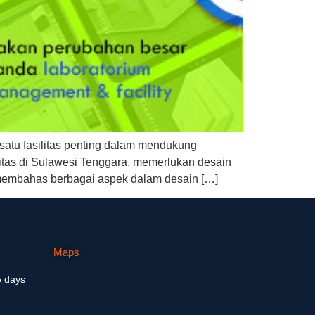
satu fasilitas penting dalam mendukung
vitas di Sulawesi Tenggara, memerlukan desain
ni membahas berbagai aspek dalam desain […]
Maps
5 days