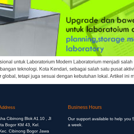
ional untuk Laboratorium Modern Laboratorium menjadi salah 
bangan teknologi. Kota Kendari, sebagai salah satu pusat akti
global, tetapi juga sesuai dengan kebutuhan lokal. Artikel i
Address
Business Hours
aha Cibinong Blok A1.10 , Jl
Our support available to help you 
ta Bogor KM 43, Kel.
a week.
 Kec. Cibinong Bogor Jawa