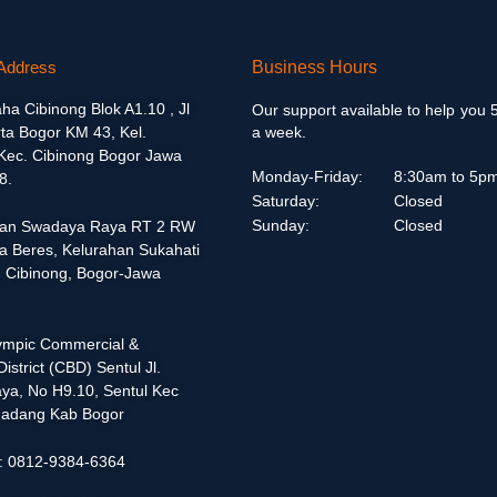
Address
Business Hours
aha Cibinong Blok A1.10 , Jl
Our support available to help you 
ta Bogor KM 43, Kel.
a week.
 Kec. Cibinong Bogor Jawa
Monday-Friday:
8:30am to 5p
8.
Saturday:
Closed
Sunday:
Closed
alan Swadaya Raya RT 2 RW
a Beres, Kelurahan Sukahati
 Cibinong, Bogor-Jawa
lympic Commercial &
istrict (CBD) Sentul Jl.
ya, No H9.10, Sentul Kec
adang Kab Bogor
 : 0812-9384-6364