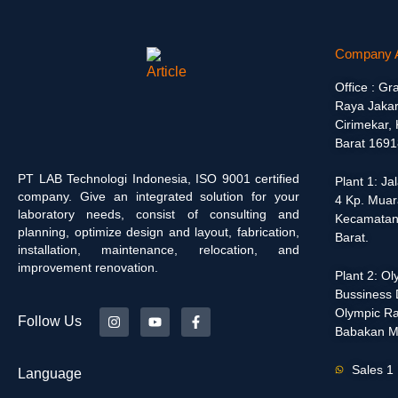
Company 
Office : Gr
Raya Jakar
Cirimekar,
Barat 1691
PT LAB Technologi Indonesia, ISO 9001 certified
Plant 1: J
company. Give an integrated solution for your
4 Kp. Muar
laboratory needs, consist of consulting and
Kecamatan
planning, optimize design and layout, fabrication,
Barat.
installation, maintenance, relocation, and
improvement renovation.
Plant 2: O
Bussiness D
Olympic Ra
Follow Us
Babakan M
Sales 1
Language