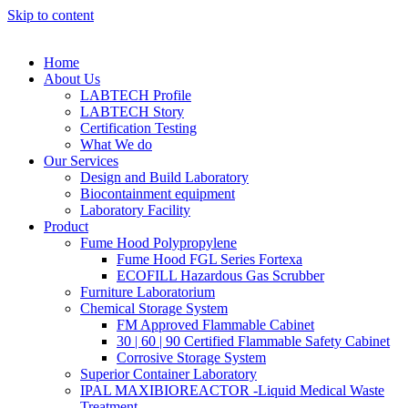
Skip to content
Home
About Us
LABTECH Profile
LABTECH Story
Certification Testing
What We do
Our Services
Design and Build Laboratory
Biocontainment equipment
Laboratory Facility
Product
Fume Hood Polypropylene
Fume Hood FGL Series Fortexa
ECOFILL Hazardous Gas Scrubber
Furniture Laboratorium
Chemical Storage System
FM Approved Flammable Cabinet
30 | 60 | 90 Certified Flammable Safety Cabinet
Corrosive Storage System
Superior Container Laboratory
IPAL MAXIBIOREACTOR -Liquid Medical Waste
Treatment