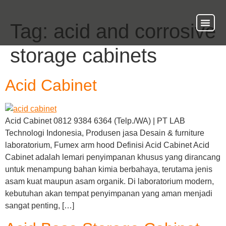
Tag:
acid and corrosive
About Us
Our Ser
Contact Us
storage cabinets
Acid Cabinet
Acid Cabinet 0812 9384 6364 (Telp./WA) | PT LAB
Technologi Indonesia, Produsen jasa Desain & furniture
laboratorium, Fumex arm hood Definisi Acid Cabinet Acid
Cabinet adalah lemari penyimpanan khusus yang dirancang
untuk menampung bahan kimia berbahaya, terutama jenis
asam kuat maupun asam organik. Di laboratorium modern,
kebutuhan akan tempat penyimpanan yang aman menjadi
sangat penting, […]