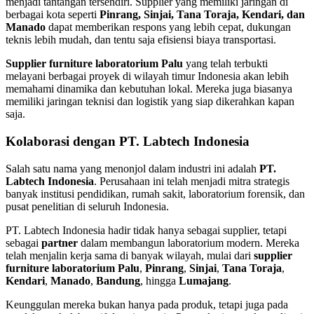
menjadi tantangan tersendiri. Supplier yang memiliki jaringan di
berbagai kota seperti
Pinrang, Sinjai, Tana Toraja, Kendari, dan
Manado
dapat memberikan respons yang lebih cepat, dukungan
teknis lebih mudah, dan tentu saja efisiensi biaya transportasi.
Supplier furniture laboratorium Palu
yang telah terbukti
melayani berbagai proyek di wilayah timur Indonesia akan lebih
memahami dinamika dan kebutuhan lokal. Mereka juga biasanya
memiliki jaringan teknisi dan logistik yang siap dikerahkan kapan
saja.
Kolaborasi dengan PT. Labtech Indonesia
Salah satu nama yang menonjol dalam industri ini adalah
PT.
Labtech Indonesia
. Perusahaan ini telah menjadi mitra strategis
banyak institusi pendidikan, rumah sakit, laboratorium forensik, dan
pusat penelitian di seluruh Indonesia.
PT. Labtech Indonesia hadir tidak hanya sebagai supplier, tetapi
sebagai
partner
dalam membangun laboratorium modern. Mereka
telah menjalin kerja sama di banyak wilayah, mulai dari
supplier
furniture laboratorium Palu
,
Pinrang
,
Sinjai
,
Tana Toraja
,
Kendari
,
Manado
,
Bandung
, hingga
Lumajang
.
Keunggulan mereka bukan hanya pada produk, tetapi juga pada