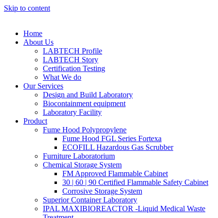
Skip to content
Home
About Us
LABTECH Profile
LABTECH Story
Certification Testing
What We do
Our Services
Design and Build Laboratory
Biocontainment equipment
Laboratory Facility
Product
Fume Hood Polypropylene
Fume Hood FGL Series Fortexa
ECOFILL Hazardous Gas Scrubber
Furniture Laboratorium
Chemical Storage System
FM Approved Flammable Cabinet
30 | 60 | 90 Certified Flammable Safety Cabinet
Corrosive Storage System
Superior Container Laboratory
IPAL MAXIBIOREACTOR -Liquid Medical Waste
Treatment