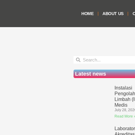
HOME
ABOUT US
O
Latest news
Instalasi
Pengolah
Limbah (
Medis
July 28, 202
Read More 
Laborato
Akreditas