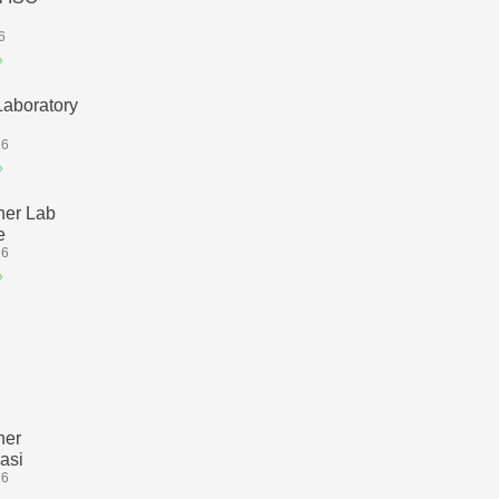
6
»
Laboratory
26
»
ner Lab
e
26
»
ner
kasi
26