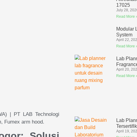
17025
July 28, 202
Read More 
Modular 
System
April 22, 20
Read More 
Lab Plan
Fragranc
April 20, 20
Read More 
WA) | PT LAB Technologi
Lab Plan
um, Fumex arm hood.
Tersertifi
April 19, 20
gor: Solusi