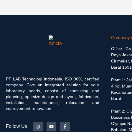
Company 
Office : Gr
Raya Jakar
Cirimekar,
Barat 1691
PT LAB Technologi Indonesia, ISO 9001 certified
Plant 1: J
company. Give an integrated solution for your
4 Kp. Muar
laboratory needs, consist of consulting and
Kecamatan
planning, optimize design and layout, fabrication,
Barat.
installation, maintenance, relocation, and
improvement renovation.
Plant 2: O
Bussiness D
Olympic Ra
Follow Us
Babakan M