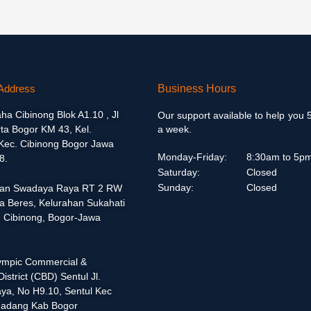
Address
Business Hours
aha Cibinong Blok A1.10 , Jl
Our support available to help you 
ta Bogor KM 43, Kel.
a week.
 Kec. Cibinong Bogor Jawa
Monday-Friday:
8:30am to 5p
8.
Saturday:
Closed
Sunday:
Closed
alan Swadaya Raya RT 2 RW
a Beres, Kelurahan Sukahati
 Cibinong, Bogor-Jawa
lympic Commercial &
istrict (CBD) Sentul Jl.
ya, No H9.10, Sentul Kec
adang Kab Bogor