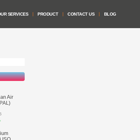
UR SERVICES
PRODUCT
CONTACT US
BLOG
an Air
IPAL)
6
»
rium
i ISO