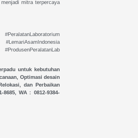
 menjadi mitra terpercaya
ralatanLaboratorium
mariAsamIndonesia
rodusenPeralatanLab
erpadu untuk kebutuhan
ncanaan, Optimasi desain
 Relokasi, dan Perbaikan
1-8685, WA : 0812-9384-