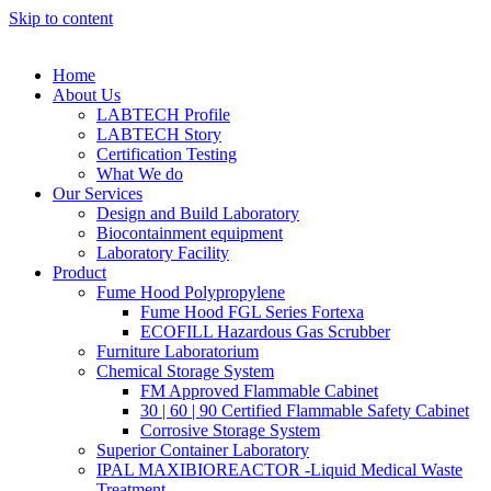
Skip to content
Home
About Us
LABTECH Profile
LABTECH Story
Certification Testing
What We do
Our Services
Design and Build Laboratory
Biocontainment equipment
Laboratory Facility
Product
Fume Hood Polypropylene
Fume Hood FGL Series Fortexa
ECOFILL Hazardous Gas Scrubber
Furniture Laboratorium
Chemical Storage System
FM Approved Flammable Cabinet
30 | 60 | 90 Certified Flammable Safety Cabinet
Corrosive Storage System
Superior Container Laboratory
IPAL MAXIBIOREACTOR -Liquid Medical Waste
Treatment