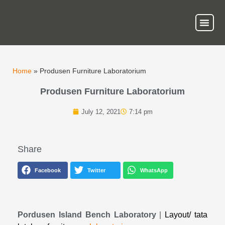
About Us
Our Ser
Contact Us
Home
»
Produsen Furniture Laboratorium
Produsen Furniture Laboratorium
July 12, 2021
7:14 pm
Share
Facebook
Twitter
WhatsApp
Pordusen Island Bench Laboratory
|
Layout/ tata