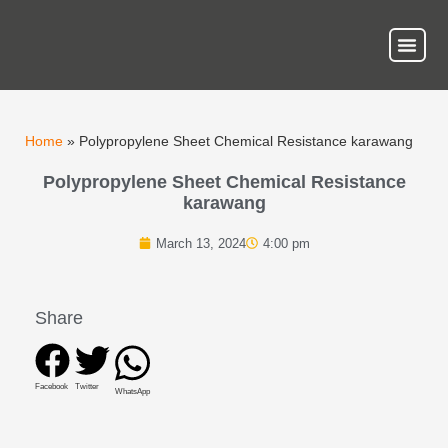
About Us
Our Ser
Contact Us
Home
»
Polypropylene Sheet Chemical Resistance karawang
Polypropylene Sheet Chemical Resistance
karawang
March 13, 2024
4:00 pm
Share
Facebook
Twitter
WhatsApp