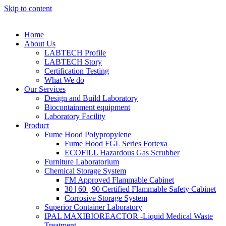
Skip to content
Home
About Us
LABTECH Profile
LABTECH Story
Certification Testing
What We do
Our Services
Design and Build Laboratory
Biocontainment equipment
Laboratory Facility
Product
Fume Hood Polypropylene
Fume Hood FGL Series Fortexa
ECOFILL Hazardous Gas Scrubber
Furniture Laboratorium
Chemical Storage System
FM Approved Flammable Cabinet
30 | 60 | 90 Certified Flammable Safety Cabinet
Corrosive Storage System
Superior Container Laboratory
IPAL MAXIBIOREACTOR -Liquid Medical Waste
Treatment