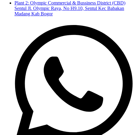
Plant 2: Olympic Commercial & Bussiness District (CBD)
Sentul Jl. Olympic Raya, No H9.10, Sentul Kec Babakan
Madang Kab Bogor