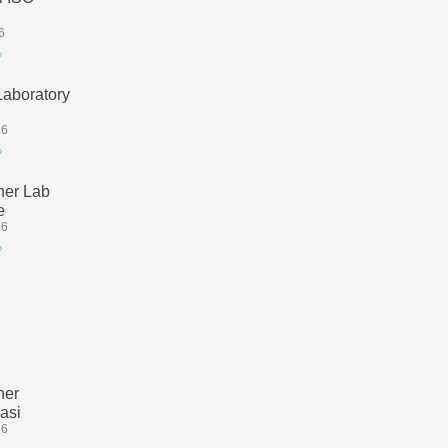
6
»
Laboratory
26
»
ner Lab
e
26
»
ner
kasi
26