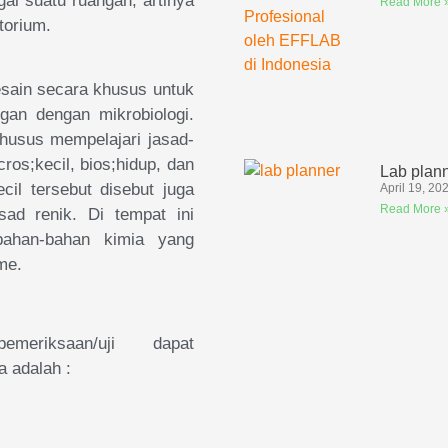
ai suatu ruangan, artinya
Read More 
torium.
esain secara khusus untuk
an dengan mikrobiologi.
khusus mempelajari jasad-
cros;kecil, bios;hidup, dan
Lab plan
cil tersebut disebut juga
April 19, 20
Read More 
sad renik. Di tempat ini
/bahan-bahan kimia yang
me.
emeriksaan/uji dapat
a adalah :