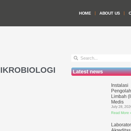
HOME
ABOUT US
O
IKROBIOLOGI
Latest news
Instalasi
Pengolah
Limbah (
Medis
July 28, 202
Read More 
Laborato
Akreditas