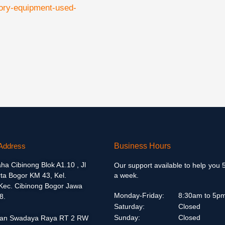
tory-equipment-used-
Address
Business Hours
aha Cibinong Blok A1.10 , Jl
Our support available to help you 
ta Bogor KM 43, Kel.
a week.
 Kec. Cibinong Bogor Jawa
Monday-Friday:
8:30am to 5p
8.
Saturday:
Closed
Sunday:
Closed
alan Swadaya Raya RT 2 RW