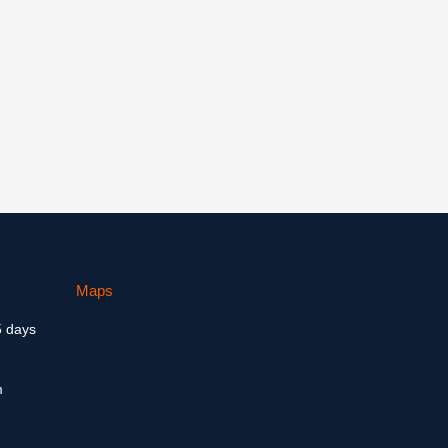
Maps
5 days
m