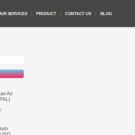
UR SERVICES
PRODUCT
CONTACT US
BLOG
an Air
IPAL)
6
»
rium
i ISO