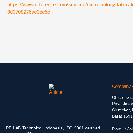
https://www.reference.com/science/microbiology-labora
8d3708276ac3ec5d
Company 
Office : Gr
Raya Jakar
Cirimekar,
Barat 1691
PT LAB Technologi Indonesia, ISO 9001 certified
Plant 1: J