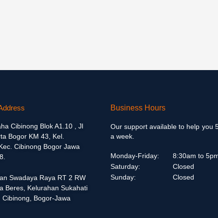
Address
Business Hours
aha Cibinong Blok A1.10 , Jl
Our support available to help you 
ta Bogor KM 43, Kel.
a week.
 Kec. Cibinong Bogor Jawa
Monday-Friday:
8:30am to 5p
8.
Saturday:
Closed
Sunday:
Closed
alan Swadaya Raya RT 2 RW
a Beres, Kelurahan Sukahati
 Cibinong, Bogor-Jawa