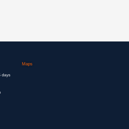
Maps
5 days
m