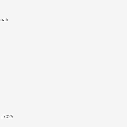
mbah
O 17025